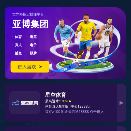
成效展示
首页
成效展示