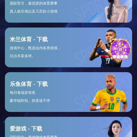
同时，这支教练团队也十分重视技术创新，通过引入先进训
练设备和方法，提高训练效率。此外，他们还定期组织观摩
学习，将最新潮流和理念融入到训练中去，使得 南京 排球队
始终站在技术发展的前沿，从而获得竞争优势。
4、国际舞台上的影响力
Nanjing 排球队以其卓越表现，不仅赢得了国内外媒体广泛关
注，也提升了中国排球运动在国际上的地位。随着比赛成绩
不断攀升，该队已成为许多年轻人心目中的偶像，引发了一
股关注与参与排球运动的新热潮。
This 影响不仅体现在观众数量上，更重要的是激励了一代年
轻人在体育事业上追求梦想。同时，通过扩展国际交流与合