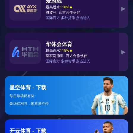
除了优秀的团队合作外，南京排球队中的个别球员也展现出
了卓越的个人能力，是团队成功的重要推动力。其中，一些
主力球员在关键时刻屡次打出精彩表现，为
必一运动官网
球
队赢得了宝贵分数。他们不仅具备扎实的基本功，还能在压
力下保持冷静，做出正确决策。
例如，在几场关键赛事中，有几名核心球员因其超强反应能
力和稳定心态，多次完成关键拦网或扣杀，这为整个队伍注
入了强大的信心。而这种良好的个人表现往往会激励其他队
友，使全队士气高涨，共同向胜利迈进。
此外，年轻球员也逐渐崭露头角，为球队带来了新鲜血液。
他们充满激情与活力，相比经验丰富的大牌球星，他们更加
敢于尝试新的打法与策略。这种新老交替，使得南京排球队
既保持了竞争力，又不断焕发新的活力，有助于未来的发
展。
3、教练团队管理能力
Nanjing 排球队背后，还有一支极具实力和经验丰富的教练团