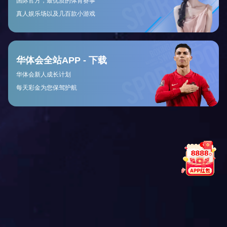
作，该队也为促进不同国家间文化交流做出了贡献，加深了
各国人民对中国体育文化的理解与认同。
此外，与国际顶级俱乐部开展友谊赛等活动，让 南京 排球队
有机会学习借鉴国外先进理念和技术，从而不断完善自身。
这些努力使 南京 排球队不仅是一个竞技团体，更是国家形象
的一部分，通过他们积极参与国际赛事，为推动全球范围内
体育事业发展贡献力量。
总结：
Nanjing 排球队以75分领跑世界锦标赛积分榜，无疑是当前中
国体育界的一大亮点。这一成就源自多方面因素，包括优秀
战术、突出的个人表现、高效管理，以及深远影响等，这些
共同构成了这支强劲团队的不竭动力源泉。
展望未来，我们期待 南京 排球队继续保持这种良好的势头，
在接下来的比赛中再创佳绩。同时希望他们能继续发挥引领
作用，为推动中国乃至全球排球事业的发展贡献更多力量，
实现更大的突破！